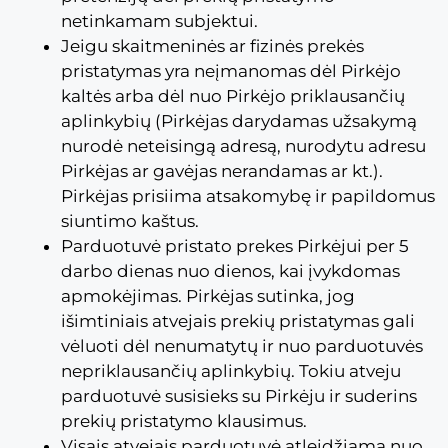
netinkamam subjektui.
Jeigu skaitmeninės ar fizinės prekės
pristatymas yra neįmanomas dėl Pirkėjo
kaltės arba dėl nuo Pirkėjo priklausančių
aplinkybių (Pirkėjas darydamas užsakymą
nurodė neteisingą adresą, nurodytu adresu
Pirkėjas ar gavėjas nerandamas ar kt.).
Pirkėjas prisiima atsakomybę ir papildomus
siuntimo kaštus.
Parduotuvė pristato prekes Pirkėjui per 5
darbo dienas nuo dienos, kai įvykdomas
apmokėjimas. Pirkėjas sutinka, jog
išimtiniais atvejais prekių pristatymas gali
vėluoti dėl nenumatytų ir nuo parduotuvės
nepriklausančių aplinkybių. Tokiu atveju
parduotuvė susisieks su Pirkėju ir suderins
prekių pristatymo klausimus.
Visais atvejais parduotuvė atleidžiama nuo