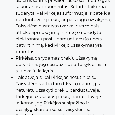
abiems šalims privalomas teises ir pareigas
sukuriantis dokumentas. Sutartis laikoma
sudaryta, kai Pirkėjas suformuoja ir pateikia
parduotuvėje prekių ar palsaugų užsakymą,
Taisyklėse nustatyta tvarka ir terminais
atlieka apmokėjimą ir Pirkėjo nurodytu
elektroniniu paštu parduotuvė išsiunčia
patvirtinimą, kad Pirkėjo užsakymas yra
priimtas.
Pirkėjas, darydamas prekių užsakymą
patvirtina, jog susipažino su Taisyklėmis ir
sutinka jų laikytis.
Tais atvejais, kai Pirkėjas nesutinka su
Taisyklėmis arba tam tikra jų dalimi, jis
neturėtų užsakyti prekių parduotuvėje.
Pirkėjui užsisakius prekių parduotuvėje
laikoma, jog Pirkėjas susipažino ir
besąlygiškai sutiko su Taisyklėmis.