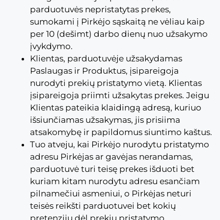
parduotuvės nepristatytas prekes,
sumokami į Pirkėjo sąskaitą ne vėliau kaip
per 10 (dešimt) darbo dienų nuo užsakymo
įvykdymo.
Klientas, parduotuvėje užsakydamas
Paslaugas ir Produktus, įsipareigoja
nurodyti prekių pristatymo vietą. Klientas
įsipareigoja priimti užsakytas prekes. Jeigu
Klientas pateikia klaidingą adresą, kuriuo
išsiunčiamas užsakymas, jis prisiima
atsakomybę ir papildomus siuntimo kaštus.
Tuo atveju, kai Pirkėjo nurodytu pristatymo
adresu Pirkėjas ar gavėjas nerandamas,
parduotuvė turi teisę prekes išduoti bet
kuriam kitam nurodytu adresu esančiam
pilnamečiui asmeniui, o Pirkėjas neturi
teisės reikšti parduotuvei bet kokių
pretenzijų dėl prekių pristatymo