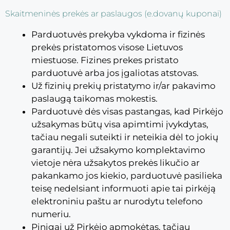
Skaitmeninės prekės ar paslaugos (e.dovanų kuponai)
Parduotuvės prekyba vykdoma ir fizinės
prekės pristatomos visose Lietuvos
miestuose. Fizines prekes pristato
parduotuvė arba jos įgaliotas atstovas.
Už fizinių prekių pristatymo ir/ar pakavimo
paslaugą taikomas mokestis.
Parduotuvė dės visas pastangas, kad Pirkėjo
užsakymas būtų visa apimtimi įvykdytas,
tačiau negali suteikti ir neteikia dėl to jokių
garantijų. Jei užsakymo komplektavimo
vietoje nėra užsakytos prekės likučio ar
pakankamo jos kiekio, parduotuvė pasilieka
teisę nedelsiant informuoti apie tai pirkėją
elektroniniu paštu ar nurodytu telefono
numeriu.
Pinigai už Pirkėjo apmokėtas, tačiau