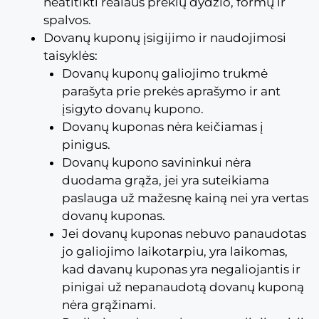
neatitikti realaus prekių dydžio, formų ir
spalvos.
Dovanų kuponų įsigijimo ir naudojimosi
taisyklės:
Dovanų kuponų galiojimo trukmė
parašyta prie prekės aprašymo ir ant
įsigyto dovanų kupono.
Dovanų kuponas nėra keičiamas į
pinigus.
Dovanų kupono savininkui nėra
duodama grąža, jei yra suteikiama
paslauga už mažesnę kainą nei yra vertas
dovanų kuponas.
Jei dovanų kuponas nebuvo panaudotas
jo galiojimo laikotarpiu, yra laikomas,
kad davanų kuponas yra negaliojantis ir
pinigai už nepanaudotą dovanų kuponą
nėra grąžinami.