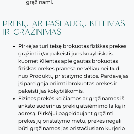
grąžinami.
PREKIŲ AR PASLAUGŲ KEITIMAS
IR GRĄŽINIMAS
Pirkėjas turi teisę brokuotas fiziškas prekes
grąžinti ir/ar pakeisti juos kokybiškais,
kuomet Klientas apie gautas brokuotas
fiziškas prekes praneša ne vėliau nei 14 d.
nuo Produktų pristatymo datos. Pardavėjas
įsipareigoja priimti brokuotas prekes ir
pakeisti jas kokybiškomis.
Fizinės prekės keičiamos ar grąžinamos iš
anksto suderinus prekių atsiėmimo laiką ir
adresą. Pirkėjui pageidaujant grąžinti
prekes jų pristatymo metu, prekės negali
būti grąžinamos jas pristačiusiam kurjerio