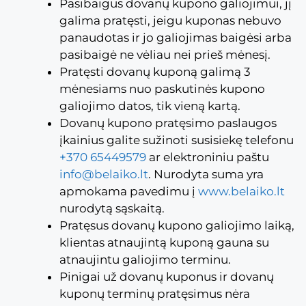
Pasibaigus dovanų kupono galiojimui, jį
galima pratęsti, jeigu kuponas nebuvo
panaudotas ir jo galiojimas baigėsi arba
pasibaigė ne vėliau nei prieš mėnesį.
Pratęsti dovanų kuponą galimą 3
mėnesiams nuo paskutinės kupono
galiojimo datos, tik vieną kartą.
Dovanų kupono pratęsimo paslaugos
įkainius galite sužinoti susisiekę telefonu
+370 65449579
ar elektroniniu paštu
info@belaiko.lt
. Nurodyta suma yra
apmokama pavedimu į
www.belaiko.lt
nurodytą sąskaitą.
Pratęsus dovanų kupono galiojimo laiką,
klientas atnaujintą kuponą gauna su
atnaujintu galiojimo terminu.
Pinigai už dovanų kuponus ir dovanų
kuponų terminų pratęsimus nėra