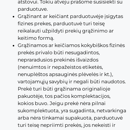
atstovui. Tokiu atveju prašome susisiekti su
parduotuve.
Grąžinant ar keičiant parduotuvėje įsigytas
fizines prekes, parduotuvė turi teisę
reikalauti užpildyti prekių grąžinimo ar
keitimo formą.
Grąžinamos ar keičiamos kokybiškos fizinės
prekės privalo būti nesugadintos,
nepraradusios prekinės išvaizdos
(nenuimtos ir nepažeistos etiketės,
nenuplėštos apsauginės plėvelės ir kt.),
vartojamųjų savybių ir negali būti naudotos.
Prekė turi būti grąžinama originalioje
pakuotėje, tos pačios komplektacijos,
kokios buvo. Jeigu prekė nėra pilnai
sukomplektuota, yra sugadinta, netvarkinga
arba nėra tinkamai supakuota, parduotuvė
turi teisę nepriimti prekės, jos nekeisti ir