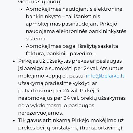
vienu iš šių būdų:
Apmokėjimas naudojantis elektronine
bankininkyste – tai išankstinis
apmokėjimas pasinaudojant Pirkėjo
naudojama elektroninės bankininkystės
sistema.
Apmokėjimas pagal išrašytą sąskaitą
faktūrą, bankiniu pavedimu.
Pirkėjas už užsakytas prekes ar paslaugas
įsipareigoja sumokėti per 24val. Atsiuntus
mokėjimo kopiją el. paštu:
info@belaiko.lt
,
užsakymą pradėsime vykdyti ar
patvirtinsime per 24 val. Pirkėjui
neapmokėjus per 24 val. prekių užsakymas
nėra vykdomasm, o paslaugos
nerezervuojamos.
Tik gavus atitinkamą Pirkėjo mokėjimo už
prekes bei jų pristatymą (transportavimą)