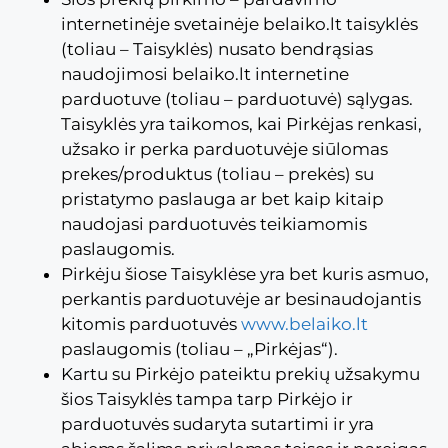
internetinėje svetainėje belaiko.lt taisyklės
(toliau – Taisyklės) nusato bendrąsias
naudojimosi belaiko.lt internetine
parduotuve (toliau – parduotuvė) sąlygas.
Taisyklės yra taikomos, kai Pirkėjas renkasi,
užsako ir perka parduotuvėje siūlomas
prekes/produktus (toliau – prekės) su
pristatymo paslauga ar bet kaip kitaip
naudojasi parduotuvės teikiamomis
paslaugomis.
Pirkėju šiose Taisyklėse yra bet kuris asmuo,
perkantis parduotuvėje ar besinaudojantis
kitomis parduotuvės
www.belaiko.lt
paslaugomis (toliau – „Pirkėjas“).
Kartu su Pirkėjo pateiktu prekių užsakymu
šios Taisyklės tampa tarp Pirkėjo ir
parduotuvės sudaryta sutartimi ir yra