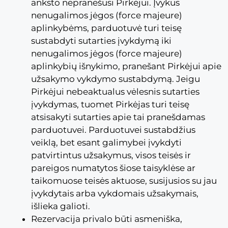
anksto nepranešusi Pirkėjui. Įvykus
nenugalimos jėgos (force majeure)
aplinkybėms, parduotuvė turi teisę
sustabdyti sutarties įvykdymą iki
nenugalimos jėgos (force majeure)
aplinkybių išnykimo, pranešant Pirkėjui apie
užsakymo vykdymo sustabdymą. Jeigu
Pirkėjui nebeaktualus vėlesnis sutarties
įvykdymas, tuomet Pirkėjas turi teisę
atsisakyti sutarties apie tai pranešdamas
parduotuvei. Parduotuvei sustabdžius
veiklą, bet esant galimybei įvykdyti
patvirtintus užsakymus, visos teisės ir
pareigos numatytos šiose taisyklėse ar
taikomuose teisės aktuose, susijusios su jau
įvykdytais arba vykdomais užsakymais,
išlieka galioti.
Rezervacija privalo būti asmeniška,