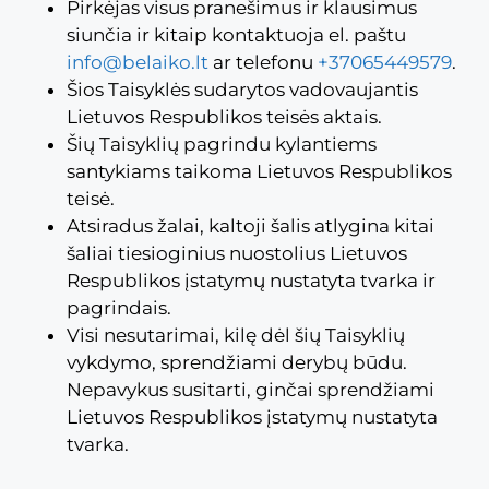
Pirkėjas visus pranešimus ir klausimus
siunčia ir kitaip kontaktuoja el. paštu
info@belaiko.lt
ar telefonu
+37065449579
.
Šios Taisyklės sudarytos vadovaujantis
Lietuvos Respublikos teisės aktais.
Šių Taisyklių pagrindu kylantiems
santykiams taikoma Lietuvos Respublikos
teisė.
Atsiradus žalai, kaltoji šalis atlygina kitai
šaliai tiesioginius nuostolius Lietuvos
Respublikos įstatymų nustatyta tvarka ir
pagrindais.
Visi nesutarimai, kilę dėl šių Taisyklių
vykdymo, sprendžiami derybų būdu.
Nepavykus susitarti, ginčai sprendžiami
Lietuvos Respublikos įstatymų nustatyta
tvarka.