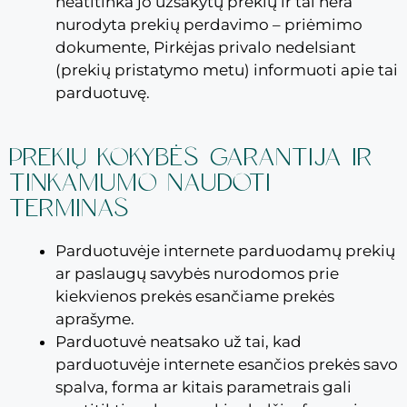
neatitinka jo užsakytų prekių ir tai nėra
nurodyta prekių perdavimo – priėmimo
dokumente, Pirkėjas privalo nedelsiant
(prekių pristatymo metu) informuoti apie tai
parduotuvę.
PREKIŲ KOKYBĖS GARANTIJA IR
TINKAMUMO NAUDOTI
TERMINAS
Parduotuvėje internete parduodamų prekių
ar paslaugų savybės nurodomos prie
kiekvienos prekės esančiame prekės
aprašyme.
Parduotuvė neatsako už tai, kad
parduotuvėje internete esančios prekės savo
spalva, forma ar kitais parametrais gali