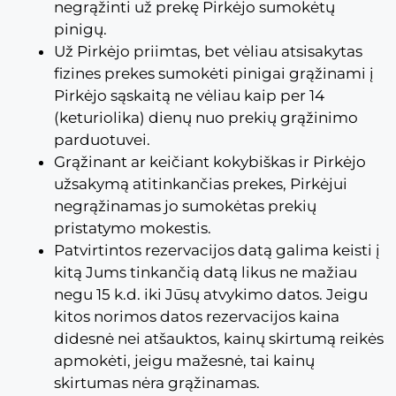
negrąžinti už prekę Pirkėjo sumokėtų
pinigų.
Už Pirkėjo priimtas, bet vėliau atsisakytas
fizines prekes sumokėti pinigai grąžinami į
Pirkėjo sąskaitą ne vėliau kaip per 14
(keturiolika) dienų nuo prekių grąžinimo
parduotuvei.
Grąžinant ar keičiant kokybiškas ir Pirkėjo
užsakymą atitinkančias prekes, Pirkėjui
negrąžinamas jo sumokėtas prekių
pristatymo mokestis.
Patvirtintos rezervacijos datą galima keisti į
kitą Jums tinkančią datą likus ne mažiau
negu 15 k.d. iki Jūsų atvykimo datos. Jeigu
kitos norimos datos rezervacijos kaina
didesnė nei atšauktos, kainų skirtumą reikės
apmokėti, jeigu mažesnė, tai kainų
skirtumas nėra grąžinamas.