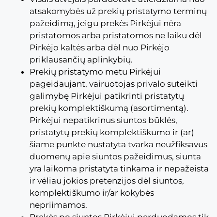
atsakomybės už prekių pristatymo terminų
pažeidimą, jeigu prekės Pirkėjui nėra
pristatomos arba pristatomos ne laiku dėl
Pirkėjo kaltės arba dėl nuo Pirkėjo
priklausančių aplinkybių.
Prekių pristatymo metu Pirkėjui
pageidaujant, vairuotojas privalo suteikti
galimybę Pirkėjui patikrinti pristatytų
prekių komplektiškumą (asortimentą).
Pirkėjui nepatikrinus siuntos būklės,
pristatytų prekių komplektiškumo ir (ar)
šiame punkte nustatyta tvarka neužfiksavus
duomenų apie siuntos pažeidimus, siunta
yra laikoma pristatyta tinkama ir nepažeista
ir vėliau jokios pretenzijos dėl siuntos,
komplektiškumo ir/ar kokybės
nepriimamos.
Prekės po siuntos Pirkėjui perduodamos tik