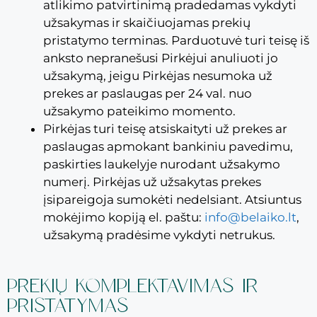
atlikimo patvirtinimą pradedamas vykdyti
užsakymas ir skaičiuojamas prekių
pristatymo terminas. Parduotuvė turi teisę iš
anksto nepranešusi Pirkėjui anuliuoti jo
užsakymą, jeigu Pirkėjas nesumoka už
prekes ar paslaugas per 24 val. nuo
užsakymo pateikimo momento.
Pirkėjas turi teisę atsiskaityti už prekes ar
paslaugas apmokant bankiniu pavedimu,
paskirties laukelyje nurodant užsakymo
numerį. Pirkėjas už užsakytas prekes
įsipareigoja sumokėti nedelsiant. Atsiuntus
mokėjimo kopiją el. paštu:
info@belaiko.lt
,
užsakymą pradėsime vykdyti netrukus.
PREKIŲ KOMPLEKTAVIMAS IR
PRISTATYMAS