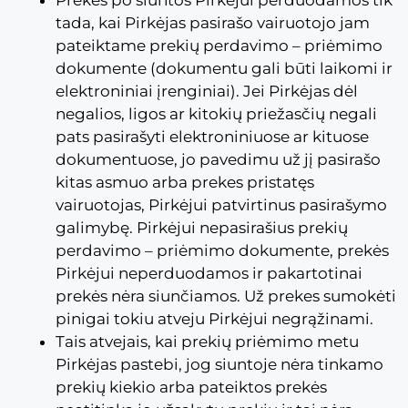
tada, kai Pirkėjas pasirašo vairuotojo jam
pateiktame prekių perdavimo – priėmimo
dokumente (dokumentu gali būti laikomi ir
elektroniniai įrenginiai). Jei Pirkėjas dėl
negalios, ligos ar kitokių priežasčių negali
pats pasirašyti elektroniniuose ar kituose
dokumentuose, jo pavedimu už jį pasirašo
kitas asmuo arba prekes pristatęs
vairuotojas, Pirkėjui patvirtinus pasirašymo
galimybę. Pirkėjui nepasirašius prekių
perdavimo – priėmimo dokumente, prekės
Pirkėjui neperduodamos ir pakartotinai
prekės nėra siunčiamos. Už prekes sumokėti
pinigai tokiu atveju Pirkėjui negrąžinami.
Tais atvejais, kai prekių priėmimo metu
Pirkėjas pastebi, jog siuntoje nėra tinkamo
prekių kiekio arba pateiktos prekės