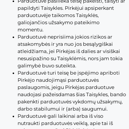
Parduotuvė pasilieka teisę pakeisti, taisyti ar
papildyti Taisykles. Pirkėjui apsiperkant
parduotuvėje taikomos Taisyklės,
galiojančios užsakymo pateikimo
momentu.
Parduotuvė neprisiima jokios rizikos ar
atsakomybės ir yra nuo jos besąlygiškai
atleidžiama, jei Pirkėjas iš dalies ar visiškai
nesusipažino su Taisyklėmis, nors jam tokia
galimybė buvo suteikta.
Parduotuvė turi teisę be įspėjimo apriboti
Pirkėjo naudojimąsi parduotuvės
paslaugomis, jeigu Pirkėjas parduotuve
naudojasi pažeisdamas šias Taisykles, bando
pakenkti parduotuvės vykdomų užsakymų,
darbo stabilumui ir (arba) saugumui.
Parduotuvė gali laikinai arba iš viso
nutraukti parduotuvės veiklą, apie tai iš