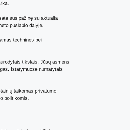
rką.
esate susipažinę su aktualia
neto puslapio dalyje.
nkamas technines bei
nurodytais tikslais. Jūsų asmens
ugas. Įstatymuose numatytais
etainių taikomas privatumo
o politikomis.