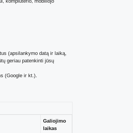
i, kompiuterio, mobiliojo
tus (apsilankymo datą ir laiką,
ūtų geriau patenkinti jūsų
s (Google ir kt.).
Galiojimo
laikas