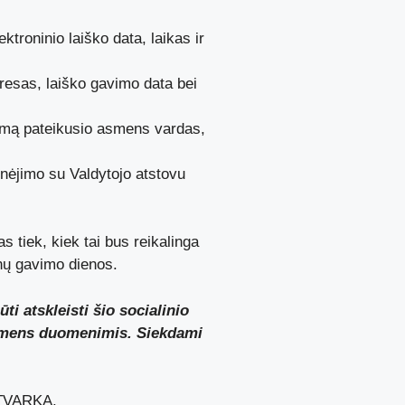
ktroninio laiško data, laikas ir
resas, laiško gavimo data bei
simą pateikusio asmens vardas,
inėjimo su Valdytojo atstovu
tiek, kiek tai bus reikalinga
enų gavimo dienos.
i atskleisti šio socialinio
 asmens duomenimis. Siekdami
 TVARKA.