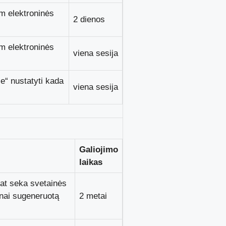
m elektroninės
2 dienos
m elektroninės
viena sesija
 nustatyti kada
viena sesija
Galiojimo
laikas
pat seka svetainės
inai sugeneruotą
2 metai