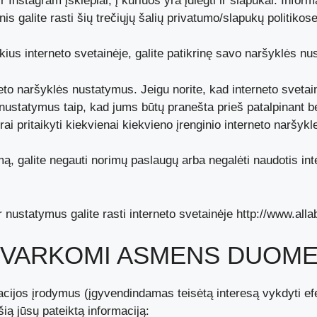
Instagram įskiepiai, į kuriuos yra įdiegti ir slapukai. Informa
galite rasti šių trečiųjų šalių privatumo/slapukų politikose
kius interneto svetainėje, galite patikrinę savo naršyklės n
eto naršyklės nustatymus. Jeigu norite, kad interneto svetain
s nustatymus taip, kad jums būtų pranešta prieš patalpinant b
 pritaikyti kiekvienai kiekvieno įrenginio interneto naršykle
ą, galite negauti norimų paslaugų arba negalėti naudotis int
 nustatymus galite rasti interneto svetainėje http://www.all
 TVARKOMI ASMENS DUOM
kacijos įrodymus (įgyvendindamas teisėtą interesą vykdyti ef
ią jūsų pateiktą informaciją: