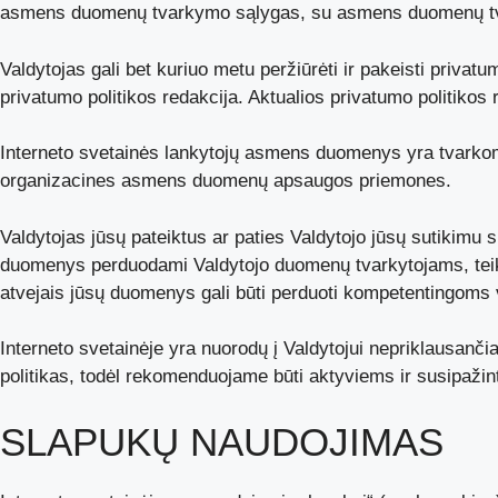
asmens duomenų tvarkymo sąlygas, su asmens duomenų tvar
Valdytojas gali bet kuriuo metu peržiūrėti ir pakeisti privat
privatumo politikos redakcija. Aktualios privatumo politikos 
Interneto svetainės lankytojų asmens duomenys yra tvarkomi 
organizacines asmens duomenų apsaugos priemones.
Valdytojas jūsų pateiktus ar paties Valdytojo jūsų sutikimu
duomenys perduodami Valdytojo duomenų tvarkytojams, teiki
atvejais jūsų duomenys gali būti perduoti kompetentingoms v
Interneto svetainėje yra nuorodų į Valdytojui nepriklausanči
politikas, todėl rekomenduojame būti aktyviems ir susipažinti
SLAPUKŲ NAUDOJIMAS