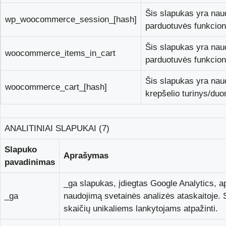
Šis slapukas yra na
wp_woocommerce_session_[hash]
parduotuvės funkciona
Šis slapukas yra na
woocommerce_items_in_cart
parduotuvės funkciona
Šis slapukas yra n
woocommerce_cart_[hash]
krepšelio turinys/du
ANALITINIAI SLAPUKAI (7)
Slapuko
Aprašymas
pavadinimas
_ga slapukas, įdiegtas Google Analytics, a
_ga
naudojimą svetainės analizės ataskaitoje. S
skaičių unikaliems lankytojams atpažinti.