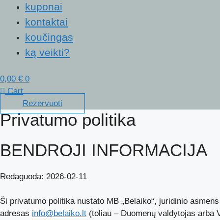
kuponai
kontaktai
koučingas
ką veikti?
0,00
€
0
Cart
Rezervuoti
Privatumo politika
BENDROJI INFORMACIJA
Redaguoda: 2026-02-11
Ši privatumo politika nustato MB „Belaiko“, juridinio asme
adresas
info@belaiko.lt
(toliau – Duomenų valdytojas arba 