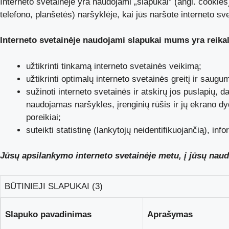
Interneto svetainėje yra naudojami „slapukai“ (angl. cookies)
telefono, planšetės) naršyklėje, kai jūs naršote interneto sve
Interneto svetainėje naudojami slapukai mums yra reikal
užtikrinti tinkamą interneto svetainės veikimą;
užtikrinti optimalų interneto svetainės greitį ir saugu
sužinoti interneto svetainės ir atskirų jos puslapių, 
naudojamas naršykles, įrenginių rūšis ir jų ekrano dyd
poreikiai;
suteikti statistinę (lankytojų neidentifikuojančią), in
Jūsų apsilankymo interneto svetainėje metu, į jūsų naudo
BŪTINIEJI SLAPUKAI (3)
Slapuko pavadinimas
Aprašymas