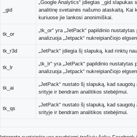
„Google Analytics“ įdiegtas _gid slapukas sa
_gid
analitinę svetainės našumo ataskaitą. Kai k
kuriuose jie lankosi anonimiškai.
„tk_or“ yra „JetPack“ papildinio nustatyt
tk_or
analizuoja „Jetpack“ nukreipiančiojo elgsen
tk_r3d
„JetPack“ įdiegia šį slapuką, kad rinktų naud
„tk_lr“ yra „JetPack“ papildinio nustatyt
tk_lr
analizuoja „Jetpack“ nukreipiančiojo elgsen
„JetPack“ nustato šį slapuką, kad saugotų 
tk_ai
srityje ir bendram analitikos stebėjimui.
„JetPack“ nustato šį slapuką, kad saugotų 
tk_qs
srityje ir bendram analitikos stebėjimui.