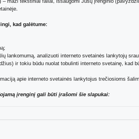
 – maži tekstiniai failai, išsaugomi Jūsų įrenginio (pavyzdžiu
tainėje.
ingi, kad galėtume:
mą;
dalių lankomumą, analizuoti interneto svetainės lankytojų srau
žius) ir tokiu būdu nuolat tobulinti interneto svetainę, kad b
formaciją apie interneto svetainės lankytojus trečiosioms šalim
jamą įrenginį gali būti įrašomi šie slapukai: