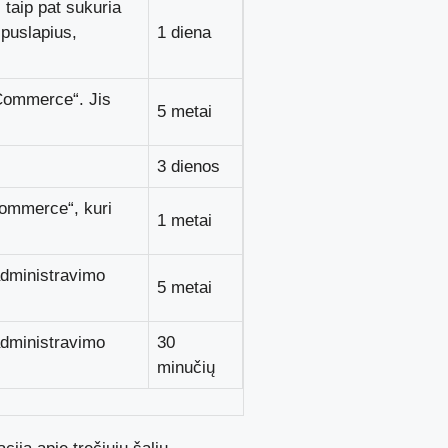
 taip pat sukuria
 puslapius,
1 diena
oCommerce“. Jis
5 metai
3 dienos
Commerce“, kuri
1 metai
administravimo
5 metai
administravimo
30
minučių