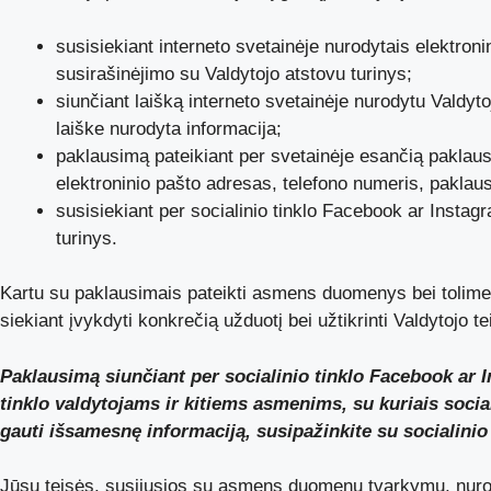
susisiekiant interneto svetainėje nurodytais elektroni
susirašinėjimo su Valdytojo atstovu turinys;
siunčiant laišką interneto svetainėje nurodytu Valdy
laiške nurodyta informacija;
paklausimą pateikiant per svetainėje esančią paklaus
elektroninio pašto adresas, telefono numeris, paklaus
susisiekiant per socialinio tinklo Facebook ar Insta
turinys.
Kartu su paklausimais pateikti asmens duomenys bei tolimesn
siekiant įvykdyti konkrečią užduotį bei užtikrinti Valdytojo
Paklausimą siunčiant per socialinio tinklo Facebook ar I
tinklo valdytojams ir kitiems asmenims, su kuriais soci
gauti išsamesnę informaciją, susipažinkite su socialinio
Jūsų teisės, susijusios su asmens duomenų tvarkymu, nur