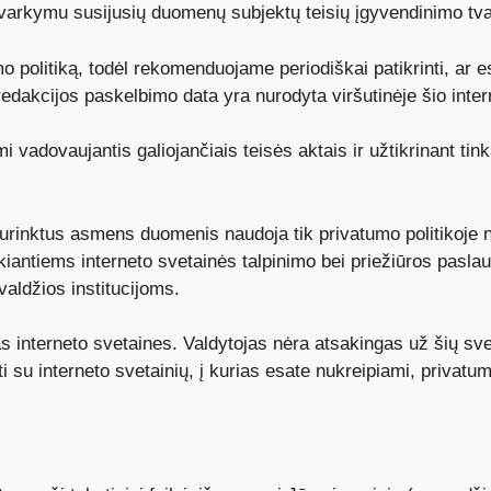
kymu susijusių duomenų subjektų teisių įgyvendinimo tva
umo politiką, todėl rekomenduojame periodiškai patikrinti, ar 
redakcijos paskelbimo data yra nurodyta viršutinėje šio inter
vadovaujantis galiojančiais teisės aktais ir užtikrinant ti
 surinktus asmens duomenis naudoja tik privatumo politikoje 
antiems interneto svetainės talpinimo bei priežiūros pasla
aldžios institucijoms.
as interneto svetaines. Valdytojas nėra atsakingas už šių sv
 su interneto svetainių, į kurias esate nukreipiami, privatum