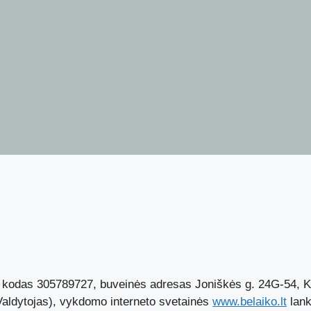
ns kodas 305789727, buveinės adresas Joniškės g. 24G-54, Kl
Valdytojas), vykdomo interneto svetainės
www.belaiko.lt
lank