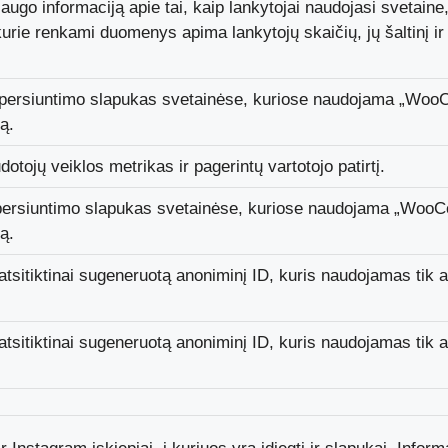
ugo informaciją apie tai, kaip lankytojai naudojasi svetaine,
urie renkami duomenys apima lankytojų skaičių, jų šaltinį ir
as persiuntimo slapukas svetainėse, kuriose naudojama „Wo
ą.
otojų veiklos metrikas ir pagerintų vartotojo patirtį.
as persiuntimo slapukas svetainėse, kuriose naudojama „Woo
ą.
atsitiktinai sugeneruotą anoniminį ID, kuris naudojamas tik 
atsitiktinai sugeneruotą anoniminį ID, kuris naudojamas tik 