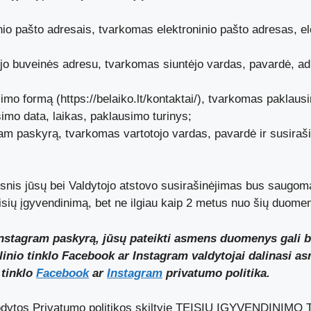
nio pašto adresais, tvarkomas elektroninio pašto adresas, ele
tojo buveinės adresu, tvarkomas siuntėjo vardas, pavardė, ad
imo formą (https://belaiko.lt/kontaktai/), tvarkomas paklau
imo data, laikas, paklausimo turinys;
gram paskyrą, tvarkomas vartotojo vardas, pavardė ir susiraš
is jūsų bei Valdytojo atstovo susirašinėjimas bus saugomas 
 teisių įgyvendinimą, bet ne ilgiau kaip 2 metus nuo šių duom
nstagram paskyrą, jūsų pateikti asmens duomenys gali būt
alinio tinklo Facebook ar Instagram valdytojai dalinasi
 tinklo
Facebook
ar
Instagram
privatumo politika.
odytos Privatumo politikos skiltyje TEISIŲ ĮGYVENDINIMO