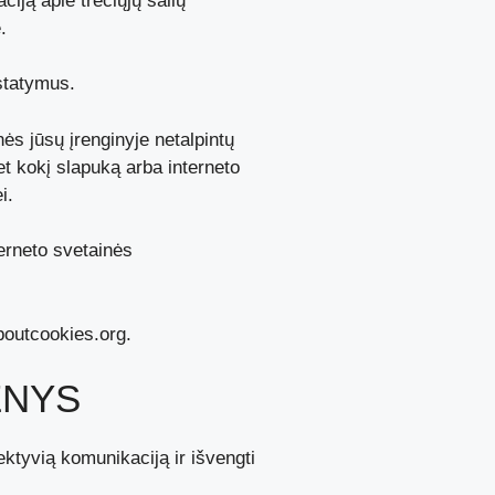
ciją apie trečiųjų šalių
.
ustatymus.
ės jūsų įrenginyje netalpintų
et kokį slapuką arba interneto
i.
erneto svetainės
aboutcookies.org.
ENYS
ektyvią komunikaciją ir išvengti