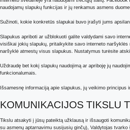
Interneto svetainėje yra naudojami trečiųjų šalių: Facebook ir 
naudojamų slapukų funkcijas ir jų renkamus asmens duomenis 
Sužinoti, kokie konkretūs slapukai buvo įrašyti jums apsilan
Slapukus apriboti ar užblokuoti galite valdydami savo intern
visiškai jokių slapukų, pritaikykite savo interneto naršyklė
naršyklė atmestų visus slapukus. Nustatymus turėsite atskirai
Uždraudę bet kokį slapukų naudojimą ar apriboję jų naudojim
funkcionalumais.
Išsamesnę informaciją apie slapukus, jų veikimo principus ir
KOMUNIKACIJOS TIKSLU
Tikslu atsakyti į jūsų pateiktą užklausą ir išsaugoti komuni
su asmenų aptarnavimu susijusių ginčų), Valdytojas tvarko š