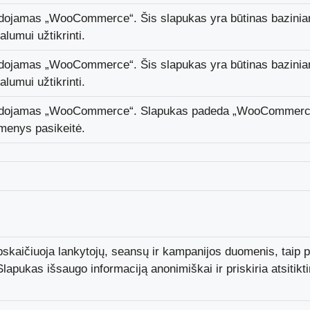
udojamas „WooCommerce“. Šis slapukas yra būtinas bazinia
lumui užtikrinti.
udojamas „WooCommerce“. Šis slapukas yra būtinas bazinia
lumui užtikrinti.
audojamas „WooCommerce“. Slapukas padeda „WooCommerce“
omenys pasikeitė.
pskaičiuoja lankytojų, seansų ir kampanijos duomenis, taip 
lapukas išsaugo informaciją anonimiškai ir priskiria atsitikt