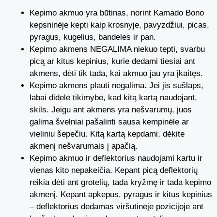
Kepimo akmuo yra būtinas, norint Kamado Bono
kepsninėje kepti kaip krosnyje, pavyzdžiui, picas,
pyragus, kugelius, bandeles ir pan.
Kepimo akmens NEGALIMA niekuo tepti, svarbu
picą ar kitus kepinius, kurie dedami tiesiai ant
akmens, dėti tik tada, kai akmuo jau yra įkaitęs.
Kepimo akmens plauti negalima. Jei jis sušlaps,
labai didelė tikimybė, kad kitą kartą naudojant,
skils. Jeigu ant akmens yra nešvarumų, juos
galima švelniai pašalinti sausa kempinėle ar
vieliniu šepečiu. Kitą kartą kepdami, dėkite
akmenį nešvarumais į apačią.
Kepimo akmuo ir deflektorius naudojami kartu ir
vienas kito nepakeičia. Kepant picą deflektorių
reikia dėti ant grotelių, tada kryžmę ir tada kepimo
akmenį. Kepant apkepus, pyragus ir kitus kepinius
– deflektorius dedamas viršutinėje pozicijoje ant