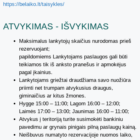
https://belaiko.lt/taisykles/
ATVYKIMAS - IŠVYKIMAS
Maksimalus lankytojų skaičius nurodomas prieš
rezervuojant;
papildomiems Lankytojams paslaugos gali būti
teikiamos tik iš anksto pranešus ir apmokėjus
pagal įkainius.
Lankytojams griežtai draudžiama savo nuožiūra
priimti net trumpam atvykusius draugus,
giminaičius ar kitus žmones.
Hygge 15:00 – 11:00; Lagom 16:00 – 12:00;
Laimės 17:00 – 13:00; Jaunimas 16:00 – 11:00;
Atvykus į teritoriją turite susimokėti bankiniu
pavedimu ar grynais pinigais pilną paslaugų kainą.
Neišbuvus numatyto rezervacijoje nuomos laiko,