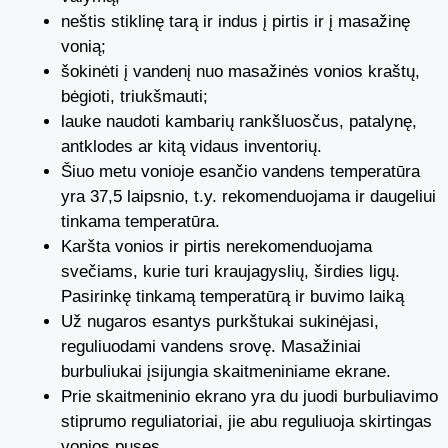
neštis stiklinę tarą ir indus į pirtis ir į masažinę
vonią;
šokinėti į vandenį nuo masažinės vonios kraštų,
bėgioti, triukšmauti;
lauke naudoti kambarių rankšluosčus, patalynę,
antklodes ar kitą vidaus inventorių.
Šiuo metu vonioje esančio vandens temperatūra
yra 37,5 laipsnio, t.y. rekomenduojama ir daugeliui
tinkama temperatūra.
Karšta vonios ir pirtis nerekomenduojama
svečiams, kurie turi kraujagyslių, širdies ligų.
Pasirinkę tinkamą temperatūrą ir buvimo laiką
Už nugaros esantys purkštukai sukinėjasi,
reguliuodami vandens srovę. Masažiniai
burbuliukai įsijungia skaitmeniniame ekrane.
Prie skaitmeninio ekrano yra du juodi burbuliavimo
stiprumo reguliatoriai, jie abu reguliuoja skirtingas
vonios puses.