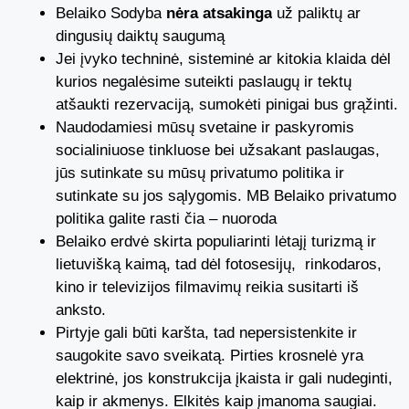
Belaiko Sodyba
nėra atsakinga
už paliktų ar
dingusių daiktų saugumą
Jei įvyko techninė, sisteminė ar kitokia klaida dėl
kurios negalėsime suteikti paslaugų ir tektų
atšaukti rezervaciją, sumokėti pinigai bus grąžinti.
Naudodamiesi mūsų svetaine ir paskyromis
socialiniuose tinkluose bei užsakant paslaugas,
jūs sutinkate su mūsų privatumo politika ir
sutinkate su jos sąlygomis. MB Belaiko privatumo
politika galite rasti čia – nuoroda
Belaiko erdvė skirta populiarinti lėtajį turizmą ir
lietuvišką kaimą, tad dėl fotosesijų, rinkodaros,
kino ir televizijos filmavimų reikia susitarti iš
anksto.
Pirtyje gali būti karšta, tad nepersistenkite ir
saugokite savo sveikatą. Pirties krosnelė yra
elektrinė, jos konstrukcija įkaista ir gali nudeginti,
kaip ir akmenys. Elkitės kaip įmanoma saugiai.