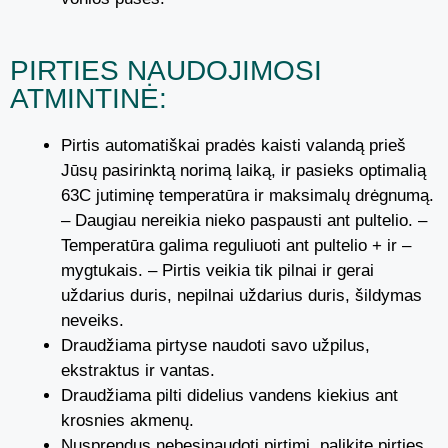
PIRTIES NAUDOJIMOSI
ATMINTINĖ:
Pirtis automatiškai pradės kaisti valandą prieš
Jūsų pasirinktą norimą laiką, ir pasieks optimalią
63C jutiminę temperatūra ir maksimalų drėgnumą.
– Daugiau nereikia nieko paspausti ant pultelio. –
Temperatūra galima reguliuoti ant pultelio + ir –
mygtukais. – Pirtis veikia tik pilnai ir gerai
uždarius duris, nepilnai uždarius duris, šildymas
neveiks.
Draudžiama pirtyse naudoti savo užpilus,
ekstraktus ir vantas.
Draudžiama pilti didelius vandens kiekius ant
krosnies akmenų.
Nusprendus nebesinaudoti pirtimi, palikite pirties