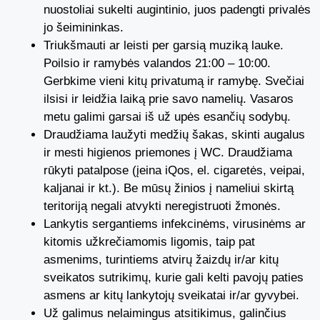
nuostoliai sukelti augintinio, juos padengti privalės
jo šeimininkas.
Triukšmauti ar leisti per garsią muziką lauke.
Poilsio ir ramybės valandos 21:00 – 10:00.
Gerbkime vieni kitų privatumą ir ramybę. Svečiai
ilsisi ir leidžia laiką prie savo namelių. Vasaros
metu galimi garsai iš už upės esančių sodybų.
Draudžiama laužyti medžių šakas, skinti augalus
ir mesti higienos priemones į WC. Draudžiama
rūkyti patalpose (įeina iQos, el. cigaretės, veipai,
kaljanai ir kt.).
Be mūsų žinios į nameliui skirtą
teritoriją negali atvykti neregistruoti žmonės.
Lankytis sergantiems infekcinėms, virusinėms ar
kitomis užkrečiamomis ligomis, taip pat
asmenims, turintiems atvirų žaizdų ir/ar kitų
sveikatos sutrikimų, kurie gali kelti pavojų paties
asmens ar kitų lankytojų sveikatai ir/ar gyvybei.
Už galimus nelaimingus atsitikimus, galinčius