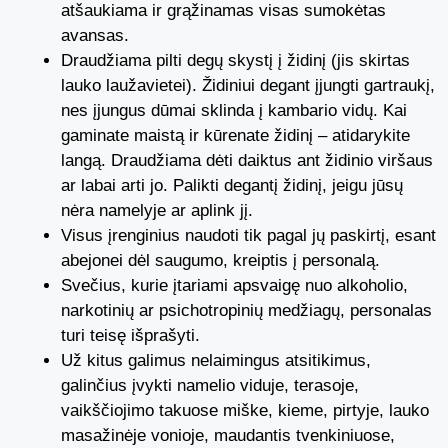
atšaukiama ir grąžinamas visas sumokėtas
avansas.
Draudžiama pilti degų skystį į židinį (jis skirtas
lauko laužavietei). Židiniui degant įjungti gartraukį,
nes įjungus dūmai sklinda į kambario vidų. Kai
gaminate maistą ir kūrenate židinį – atidarykite
langą. Draudžiama dėti daiktus ant židinio viršaus
ar labai arti jo. Palikti degantį židinį, jeigu jūsų
nėra namelyje ar aplink jį.
Visus įrenginius naudoti tik pagal jų paskirtį, esant
abejonei dėl saugumo, kreiptis į personalą.
Svečius, kurie įtariami apsvaigę nuo alkoholio,
narkotinių ar psichotropinių medžiagų, personalas
turi teisę išprašyti.
Už kitus galimus nelaimingus atsitikimus,
galinčius įvykti namelio viduje, terasoje,
vaikščiojimo takuose miške, kieme, pirtyje, lauko
masažinėje vonioje, maudantis tvenkiniuose,