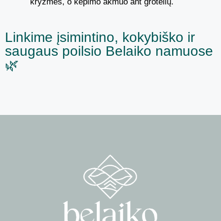
kryžmės, o kepimo akmuo ant grotelių.
Linkime įsimintino, kokybiško ir
saugaus poilsio Belaiko namuose
🌿