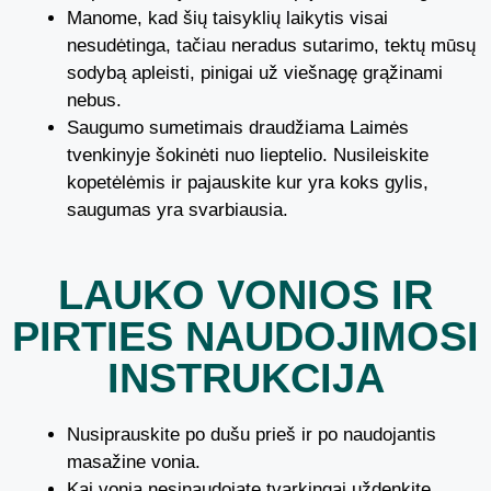
Manome, kad šių taisyklių laikytis visai
nesudėtinga, tačiau neradus sutarimo, tektų mūsų
sodybą apleisti, pinigai už viešnagę grąžinami
nebus.
Saugumo sumetimais draudžiama Laimės
tvenkinyje šokinėti nuo lieptelio. Nusileiskite
kopetėlėmis ir pajauskite kur yra koks gylis,
saugumas yra svarbiausia.
LAUKO VONIOS IR
PIRTIES NAUDOJIMOSI
INSTRUKCIJA
Nusiprauskite po dušu prieš ir po naudojantis
masažine vonia.
Kai vonia nesinaudojate tvarkingai uždenkite