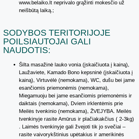
www.belaiko.lt neprivalo grąžinti mokesčio už
neišbūtą laiką.;
SODYBOS TERITORIJOJE
POILSIAUTOJAI GALI
NAUDOTIS:
Šilta masažinė lauko vonia (įskaičiuota į kainą),
Laužaviete, Kamado Bono kepsninė (įskaičiuota į
kainą), Virtuvėlė (nemokama), WC, dušu bei jame
esančiomis priemonėmis (nemokama),
Miegamuoju bei jame esančiomis priemonėmis ir
daiktais (nemokama), Dviem irklentėmis prie
Meilės tvenkinio (nemokama), ŽVEJYBA. Meilės
tvenkinyje rasite Amūrus ir plačiakakčius ( 2-3kg)
. Laimės tvenkinyje gali žvejoti tik jo svečiai –
rasite vaivorykštinius upėtakius ir amerikinės