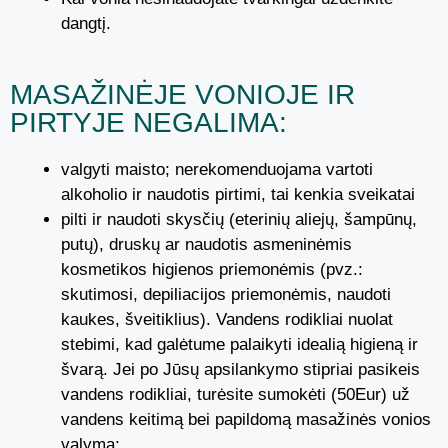
dangtį.
MASAŽINĖJE VONIOJE IR
PIRTYJE NEGALIMA:
valgyti maisto; nerekomenduojama vartoti
alkoholio ir naudotis pirtimi, tai kenkia sveikatai
pilti ir naudoti skysčių (eterinių aliejų, šampūnų,
putų), druskų ar naudotis asmeninėmis
kosmetikos higienos priemonėmis (pvz.:
skutimosi, depiliacijos priemonėmis, naudoti
kaukes, šveitiklius). Vandens rodikliai nuolat
stebimi, kad galėtume palaikyti idealią higieną ir
švarą. Jei po Jūsų apsilankymo stipriai pasikeis
vandens rodikliai, turėsite sumokėti (50Eur) už
vandens keitimą bei papildomą masažinės vonios
valymą;