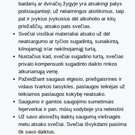
baidarių ar dviračių žygyje yra atsakingi patys
poilsiaujantieji; už nelaimingus atsitikimus, taip
pat ir įvykius įvykusius dėl alkoholio ar kitų
priežaščių, atsako pats svečias.
Svečiai visiškai materialiai atsako už dėl
neatsargumo ar tyčios sugadintą, sunaikintą,
kilnojamąjį ir/ar nekilnojamąjį turtą.
Nustačius kad, svečiai sugadino turtą, svečias
privalo kompensuoti sugadinto daikto rinkos
atkuriamąją vertę.
Pažeidžiant saugaus elgesio, priešgaisrines ir
vidaus tvarkos taisykles, paslaugos teikėjas už
teikiamos paslaugos kokybę neatsako.
Saugumo ir gamtos saugojimo sumetimais
fejerverkai ir pan. mūsų sodyboje yra neleistini
Už savo atsivežtų daiktų saugumą viešnagės
metu atsako svečiai. Svečiai išvykdami pasiima
tik savo daiktus.