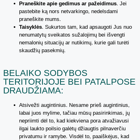
Praneškite apie gedimus ar pažeidimus
. Jei
pastebite ką nors netvarkingo, nedelsdami
praneškite mums.
Taisyklės
. Sukurtos tam, kad apsaugoti Jus nuo
nenumatytų sveikatos sužalojimų bei išvengti
nemalonių situacijų ar nutikimų, kurie gali turėti
skaudžių pasekmių.
BELAIKO SODYBOS
TERITORIJOJE BEI PATALPOSE
DRAUDŽIAMA:
Atsivežti augintinius. Nesame prieš augintinius,
labai juos mylime, tačiau mūsų pasirinkimas, jų
nepriimti dėl to, kad kiekviena pora atvažiavusi
ilgai laukto poilsio galėtų džiaugtis pilnaverčiu
privatumu ir ramybe. Visdėl to, paaiškėjus, kad