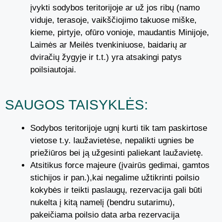
įvykti sodybos teritorijoje ar už jos ribų (namo
viduje, terasoje, vaikščiojimo takuose miške,
kieme, pirtyje, ofūro vonioje, maudantis Minijoje,
Laimės ar Meilės tvenkiniuose, baidarių ar
dviračių žygyje ir t.t.) yra atsakingi patys
poilsiautojai.
SAUGOS TAISYKLĖS:
Sodybos teritorijoje ugnį kurti tik tam paskirtose
vietose t.y. laužavietėse, nepalikti ugnies be
priežiūros bei ją užgesinti paliekant laužavietę.
Atsitikus force majeure (įvairūs gedimai, gamtos
stichijos ir pan.),kai negalime užtikrinti poilsio
kokybės ir teikti paslaugų, rezervacija gali būti
nukelta į kitą namelį (bendru sutarimu),
pakeičiama poilsio data arba rezervacija