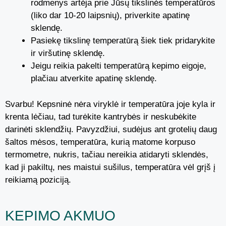
rodmenys artėja prie Jūsų tikslinės temperatūros
(liko dar 10-20 laipsnių), priverkite apatinę
sklendę.
Pasiekę tikslinę temperatūrą šiek tiek pridarykite
ir viršutinę sklendę.
Jeigu reikia pakelti temperatūrą kepimo eigoje,
plačiau atverkite apatinę sklendę.
Svarbu! Kepsninė nėra viryklė ir temperatūra joje kyla ir
krenta lėčiau, tad turėkite kantrybės ir neskubėkite
darinėti sklendžių. Pavyzdžiui, sudėjus ant grotelių daug
šaltos mėsos, temperatūra, kurią matome korpuso
termometre, nukris, tačiau nereikia atidaryti sklendės,
kad ji pakiltų, nes maistui sušilus, temperatūra vėl grįš į
reikiamą poziciją.
KEPIMO AKMUO