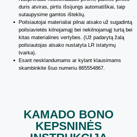
duris atviras, pirtis išsijungs automatiškai, taip
sutaupysime gamtos išteklių.
Poilsiautojai materialiai pilnai atsako už sugadintą
poilsiavietės kilnojamąjį bei nekilnojamąjį turtą bei
kitas materialines vertybes. (Už padarytą žalą
poilsiautojas atsako nustatyta LR istatymų
tvarka).
Esant nesklandumams ar kylant klausimams
skambinkite šiuo numeriu 865554867.
KAMADO BONO
KEPSNINĖS