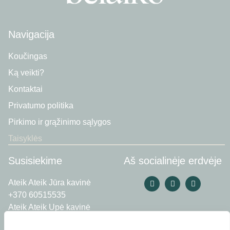
Navigacija
Koučingas
Ką veikti?
Kontaktai
Privatumo politika
Pirkimo ir grąžinimo sąlygos
Taisyklės
Susisiekime
Aš socialinėje erdvėje
Ateik Ateik Jūra kavinė
+370 60515535
Ateik Ateik Upė kavinė
+370 60143115