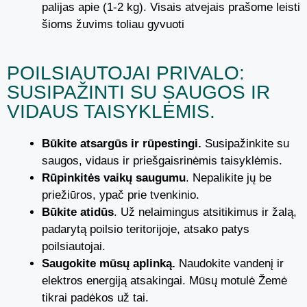
palijas apie (1-2 kg). Visais atvejais prašome leisti
šioms žuvims toliau gyvuoti
POILSIAUTOJAI PRIVALO:
SUSIPAŽINTI SU SAUGOS IR
VIDAUS TAISYKLĖMIS.
Būkite atsargūs ir rūpestingi.
Susipažinkite su
saugos, vidaus ir priešgaisrinėmis taisyklėmis.
Rūpinkitės vaikų saugumu
. Nepalikite jų be
priežiūros, ypač prie tvenkinio.
Būkite atidūs
. Už nelaimingus atsitikimus ir žalą,
padarytą poilsio teritorijoje, atsako patys
poilsiautojai.
Saugokite mūsų aplinką.
Naudokite vandenį ir
elektros energiją atsakingai. Mūsų motulė Žemė
tikrai padėkos už tai.