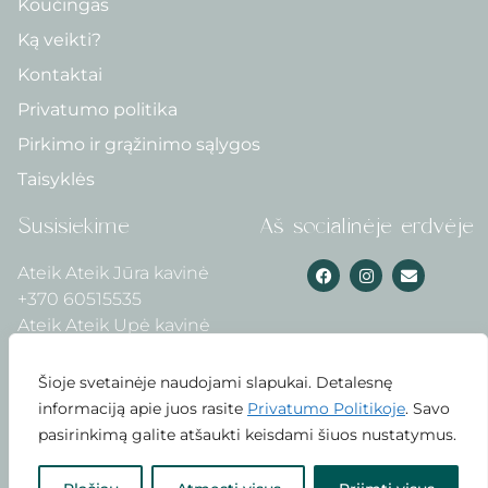
Koučingas
Ką veikti?
Kontaktai
Privatumo politika
Pirkimo ir grąžinimo sąlygos
Taisyklės
Susisiekime
Aš socialinėje erdvėje
Ateik Ateik Jūra kavinė
+370 60515535
Ateik Ateik Upė kavinė
+370 60143115
Belaiko kaimas
Šioje svetainėje naudojami slapukai. Detalesnę
+370 65554867
informaciją apie juos rasite
Privatumo Politikoje
. Savo
pasirinkimą galite atšaukti keisdami šiuos nustatymus.