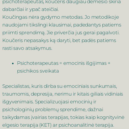
psichoterapeutas, koučeris daugiau dėmesio skiria
dabarčiai ir ypač ateičiai.
Koučingas nėra gydymo metodas. Jo metodikoje
naudojami tikslingi klausimai, padedantys patiems
priimti sprendimą. Jie priverčia jus gerai pagalvoti.
Koučeris nepasakys ką daryti, bet padės patiems
rasti savo atsakymus.
Psichoterapeutas = emocinis išgijimas +
psichikos sveikata
Specialistas, kuris dirba su emociniais sunkumais,
traumomis, depresija, nerimu ir kitais giliais vidiniais
išgyvenimais. Specializuojasi emocinių ir
psichologinių problemų sprendime, dažnai
taikydamas įvairias terapijas, tokias kaip kognityvinė
elgesio terapija (KET) ar psichoanalitinė terapija.