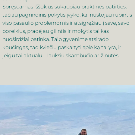
Spręsdamas iššūkius sukaupiau praktinės patirties,
tačiau pagrindinis pokytis įvyko, kai nustojau rūpintis
viso pasaulio problemomis ir atsigręžiau į save, savo
poreikius, pradėjau gilintis ir mokytis tai kas
nuoširdžiai patinka. Taip gyvenime atsirado
koučingas, tad kviečiu paskaityti apie ką tai yra, ir
jeigu tai aktualu – lauksiu skambučio ar žinutės.