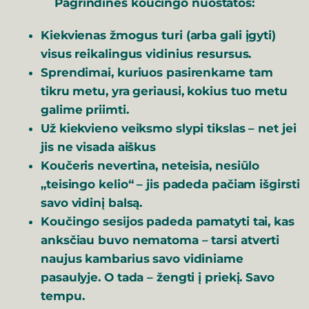
Pagrindinės koučingo nuostatos:
Kiekvienas žmogus turi (arba gali įgyti)
visus reikalingus vidinius resursus.
Sprendimai, kuriuos pasirenkame tam
tikru metu, yra geriausi, kokius tuo metu
galime priimti.
Už kiekvieno veiksmo slypi tikslas – net jei
jis ne visada aiškus
Koučeris nevertina, neteisia, nesiūlo
„teisingo kelio“ – jis padeda pačiam išgirsti
savo vidinį balsą.
Koučingo sesijos padeda pamatyti tai, kas
anksčiau buvo nematoma – tarsi atverti
naujus kambarius savo vidiniame
pasaulyje. O tada – žengti į priekį. Savo
tempu.