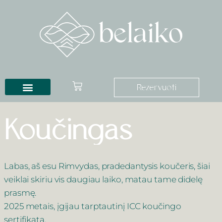
Rezervuoti
Koučingas
Labas, aš esu Rimvydas, pradedantysis koučeris, šiai
veiklai skiriu vis daugiau laiko, matau tame didelę
prasmę.
2025 metais, įgijau tarptautinį ICC koučingo
sertifikatą.