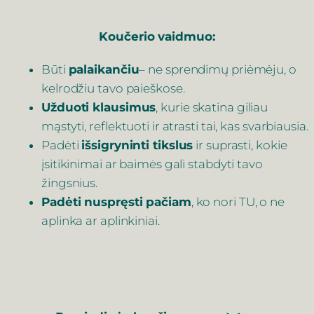
Koučerio vaidmuo:
Būti
palaikančiu
– ne sprendimų priėmėju, o
kelrodžiu tavo paieškose.
Užduoti klausimus
, kurie skatina giliau
mąstyti, reflektuoti ir atrasti tai, kas svarbiausia.
Padėti
išsigryninti tikslus
ir suprasti, kokie
įsitikinimai ar baimės gali stabdyti tavo
žingsnius.
Padėti nuspręsti pačiam
, ko nori TU, o ne
aplinka ar aplinkiniai.